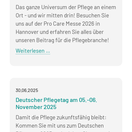
Leitmesse
Das ganze Universum der Pflege an einem
in
Ort - und wir mitten drin! Besuchen Sie
Essen!
uns auf der Pro Care Messe 2026 in
Hannover und erfahren Sie alles über
unseren Beitrag für die Pflegebranche!
Die
Weiterlesen …
Pro
Care
Messe
in
30.06.2025
Hannover
Deutscher Pflegetag am 05.-06.
am
November 2025
10.-11.
Februar
Damit die Pflege zukunftsfähig bleibt:
2026
Kommen Sie mit uns zum Deutschen