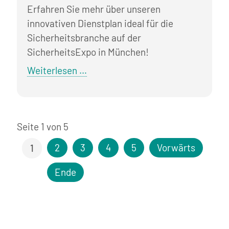
Erfahren Sie mehr über unseren
innovativen Dienstplan ideal für die
Sicherheitsbranche auf der
SicherheitsExpo in München!
Die
Weiterlesen …
Sicherheitsmesse
in
München
Seite 1 von 5
-
für
2
3
4
5
Vorwärts
1
mehr
Sicherheit
Ende
in
allen
Bereichen