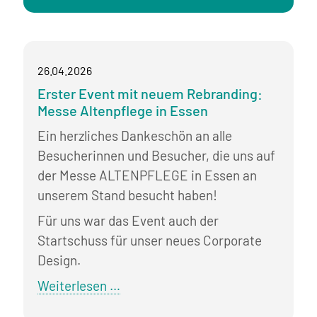
Europe
2026
-
26.04.2026
HR-
Erster Event mit neuem Rebranding:
Messe
Messe Altenpflege in Essen
in
Köln
Ein herzliches Dankeschön an alle
Besucherinnen und Besucher, die uns auf
der Messe ALTENPFLEGE in Essen an
unserem Stand besucht haben!
Für uns war das Event auch der
Startschuss für unser neues Corporate
Design.
Erster
Weiterlesen …
Event