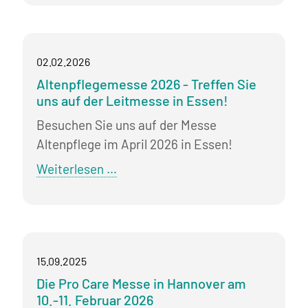
mit
neuem
Rebranding:
02.02.2026
Messe
Altenpflegemesse 2026 - Treffen Sie
Altenpflege
uns auf der Leitmesse in Essen!
in
Essen
Besuchen Sie uns auf der Messe
Altenpflege im April 2026 in Essen!
Altenpflegemesse
Weiterlesen …
2026
-
Treffen
Sie
15.09.2025
uns
Die Pro Care Messe in Hannover am
auf
10.-11. Februar 2026
der