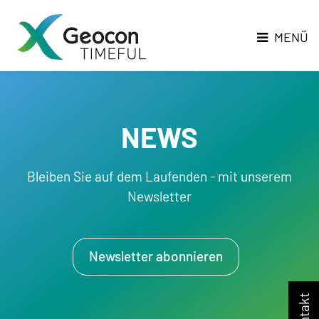
Direkt
Direkt
zur
zum
MENÜ
Hauptnavigation
Inhalt
NEWS
Bleiben Sie auf dem Laufenden - mit unserem
Newsletter
Newsletter abonnieren
Kontakt